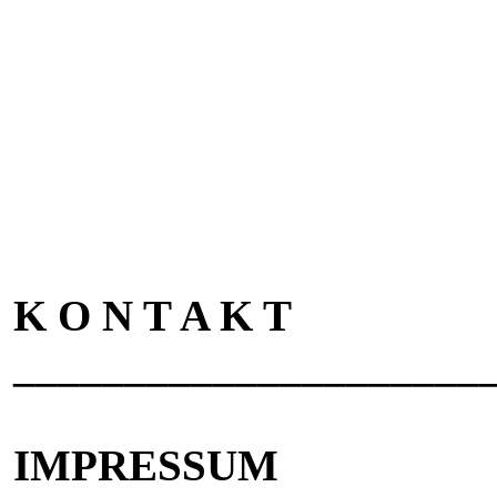
K O N T A K T
_____________________
IMPRESSUM