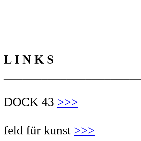
L I N K S
_____________________
DOCK 43
>>>
feld für kunst
>>>