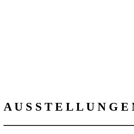
A U S S T E L L U N G E
_____________________